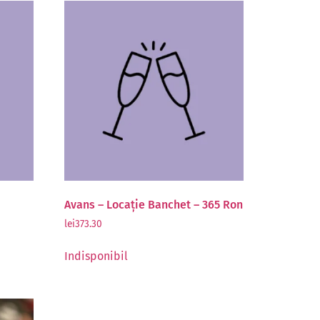
N
Avans – Locație Banchet – 365 Ron
lei
373.30
Indisponibil