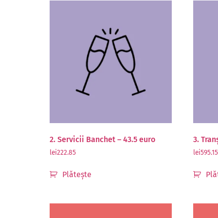
2. Servicii Banchet – 43.5 euro
3. Tran
lei
222.85
lei
595.15
Plătește
Plă