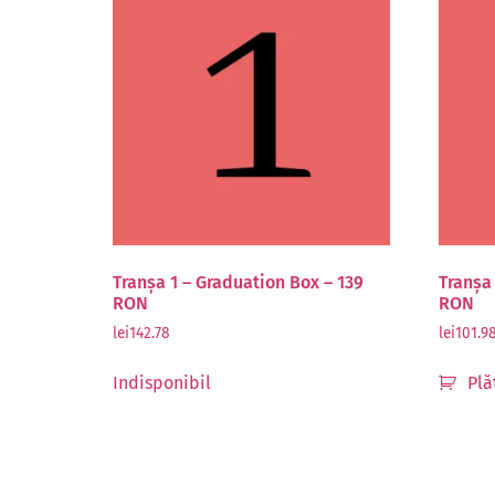
Tranșa 1 – Graduation Box – 139
Tranșa
RON
RON
lei
142.78
lei
101.9
Indisponibil
Plă