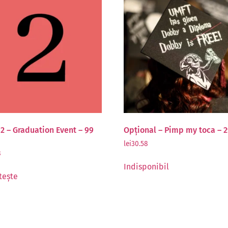
 2 – Graduation Event – 99
Opțional – Pimp my toca – 
lei
30.58
8
Indisponibil
tește