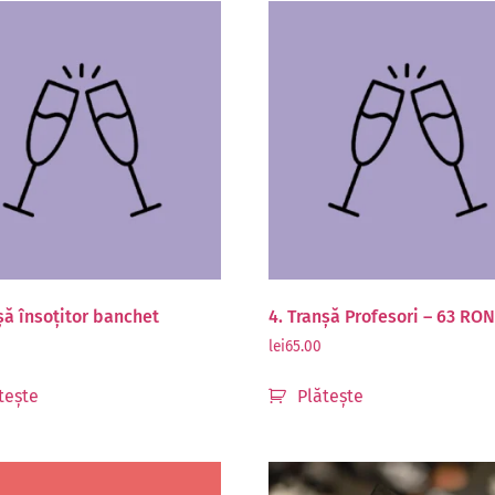
șă însoțitor banchet
4. Tranșă Profesori – 63 RO
lei
65.00
tește
Plătește